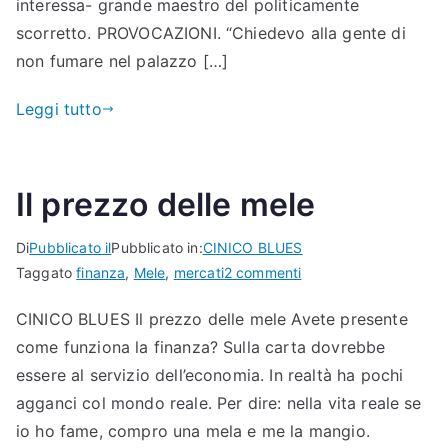
interessa- grande maestro del politicamente
scorretto. PROVOCAZIONI. “Chiedevo alla gente di
non fumare nel palazzo […]
Leggi tutto
Il prezzo delle mele
Di
Pubblicato il
Pubblicato in:
CINICO BLUES
su
Taggato
finanza
,
Mele
,
mercati
2 commenti
Il
CINICO BLUES Il prezzo delle mele Avete presente
prezzo
come funziona la finanza? Sulla carta dovrebbe
delle
mele
essere al servizio dell’economia. In realtà ha pochi
agganci col mondo reale. Per dire: nella vita reale se
io ho fame, compro una mela e me la mangio.