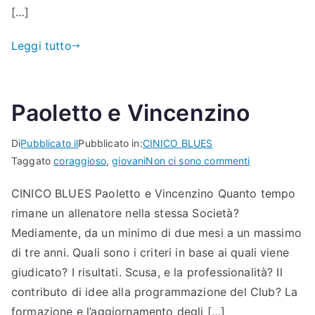
[…]
Leggi tutto
Paoletto e Vincenzino
Di
Pubblicato il
Pubblicato in:
CINICO BLUES
per
Taggato
coraggioso
,
giovani
Non ci sono commenti
Paoletto
CINICO BLUES Paoletto e Vincenzino Quanto tempo
e
rimane un allenatore nella stessa Società?
Vincenzino
Mediamente, da un minimo di due mesi a un massimo
di tre anni. Quali sono i criteri in base ai quali viene
giudicato? I risultati. Scusa, e la professionalità? Il
contributo di idee alla programmazione del Club? La
formazione e l’aggiornamento degli […]