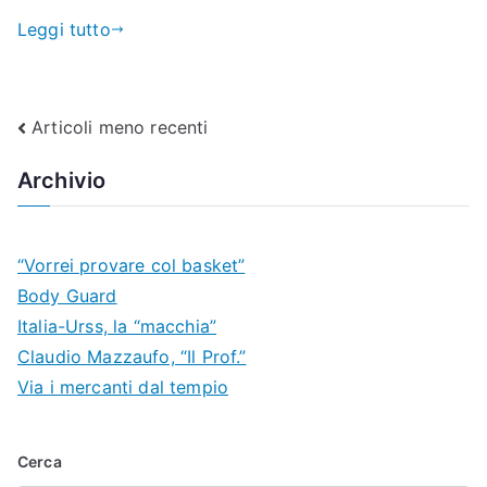
Leggi tutto
Navigazione
Articoli meno recenti
articoli
Archivio
“Vorrei provare col basket”
Body Guard
Italia-Urss, la “macchia”
Claudio Mazzaufo, “Il Prof.”
Via i mercanti dal tempio
Cerca