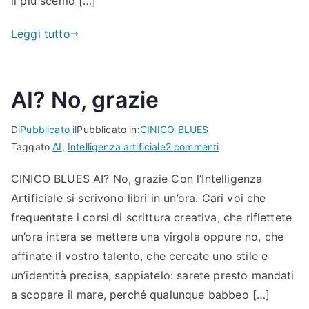
il più scemo […]
Leggi tutto
AI? No, grazie
Di
Pubblicato il
Pubblicato in:
CINICO BLUES
su
Taggato
AI
,
Intelligenza artificiale
2 commenti
AI?
CINICO BLUES AI? No, grazie Con l’Intelligenza
No,
Artificiale si scrivono libri in un’ora. Cari voi che
grazie
frequentate i corsi di scrittura creativa, che riflettete
un’ora intera se mettere una virgola oppure no, che
affinate il vostro talento, che cercate uno stile e
un’identità precisa, sappiatelo: sarete presto mandati
a scopare il mare, perché qualunque babbeo […]