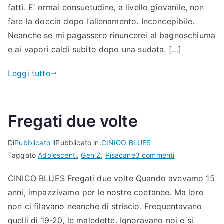
fatti. E’ ormai consuetudine, a livello giovanile, non
fare la doccia dopo l’allenamento. Inconcepibile.
Neanche se mi pagassero rinuncerei al bagnoschiuma
e ai vapori caldi subito dopo una sudata. […]
Leggi tutto
Fregati due volte
Di
Pubblicato il
Pubblicato in:
CINICO BLUES
su
Taggato
Adolescenti
,
Gen Z
,
Pisacane
3 commenti
Fregati
CINICO BLUES Fregati due volte Quando avevamo 15
due
anni, impazzivamo per le nostre coetanee. Ma loro
volte
non ci filavano neanche di striscio. Frequentavano
quelli di 19-20, le maledette. Ignoravano noi e si