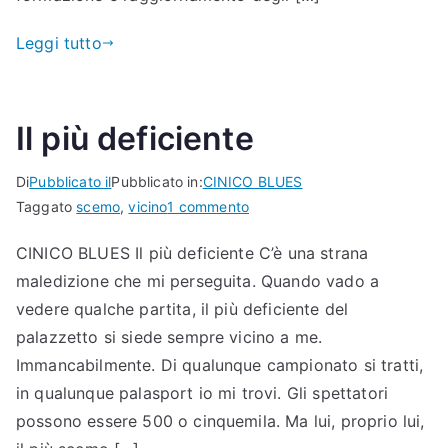
Leggi tutto
Il più deficiente
Di
Pubblicato il
Pubblicato in:
CINICO BLUES
su
Taggato
scemo
,
vicino
1 commento
Il
CINICO BLUES Il più deficiente C’è una strana
più
maledizione che mi perseguita. Quando vado a
deficiente
vedere qualche partita, il più deficiente del
palazzetto si siede sempre vicino a me.
Immancabilmente. Di qualunque campionato si tratti,
in qualunque palasport io mi trovi. Gli spettatori
possono essere 500 o cinquemila. Ma lui, proprio lui,