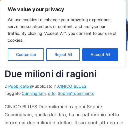
Vai
We value your privacy
al
contenuto
We use cookies to enhance your browsing experience,
serve personalised ads or content, and analyse our
traffic. By clicking "Accept All", you consent to our use of
cookies.
Customise
Reject All
Accept All
Due milioni di ragioni
Di
Pubblicato il
Pubblicato in:
CINICO BLUES
su
Taggato
Cunningham
,
dito
,
Sophie
1 commento
Due
CINICO BLUES Due milioni di ragioni Sophie
milioni
Cunningham, quella del dito, ha un patrimonio netto
di
ragioni
intorno ai due milioni di dollari. Il suo contratto con le