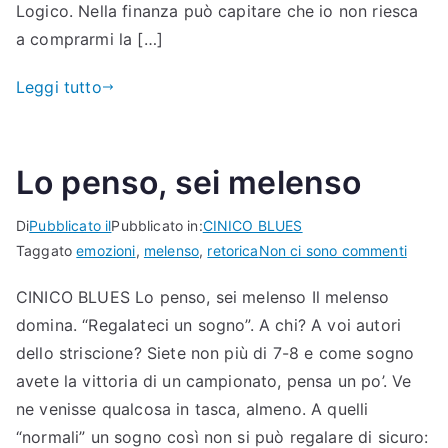
Logico. Nella finanza può capitare che io non riesca
a comprarmi la […]
Leggi tutto
Lo penso, sei melenso
Di
Pubblicato il
Pubblicato in:
CINICO BLUES
per
Taggato
emozioni
,
melenso
,
retorica
Non ci sono commenti
Lo
CINICO BLUES Lo penso, sei melenso Il melenso
penso
domina. “Regalateci un sogno”. A chi? A voi autori
sei
melen
dello striscione? Siete non più di 7-8 e come sogno
avete la vittoria di un campionato, pensa un po’. Ve
ne venisse qualcosa in tasca, almeno. A quelli
“normali” un sogno così non si può regalare di sicuro: