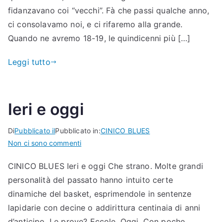
fidanzavano coi “vecchi”. Fà che passi qualche anno,
ci consolavamo noi, e ci rifaremo alla grande.
Quando ne avremo 18-19, le quindicenni più […]
Leggi tutto
Ieri e oggi
Di
Pubblicato il
Pubblicato in:
CINICO BLUES
per
Non ci sono commenti
Ieri
CINICO BLUES Ieri e oggi Che strano. Molte grandi
e
personalità del passato hanno intuito certe
oggi
dinamiche del basket, esprimendole in sentenze
lapidarie con decine o addirittura centinaia di anni
d’anticipo. Le prove? Eccole. Oggi. Con poche