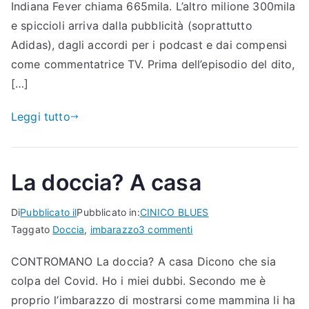
Indiana Fever chiama 665mila. L’altro milione 300mila
e spiccioli arriva dalla pubblicità (soprattutto
Adidas), dagli accordi per i podcast e dai compensi
come commentatrice TV. Prima dell’episodio del dito,
[…]
Leggi tutto
La doccia? A casa
Di
Pubblicato il
Pubblicato in:
CINICO BLUES
su
Taggato
Doccia
,
imbarazzo
3 commenti
La
CONTROMANO La doccia? A casa Dicono che sia
doccia?
colpa del Covid. Ho i miei dubbi. Secondo me è
A
casa
proprio l’imbarazzo di mostrarsi come mammina li ha