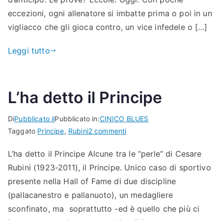
eccezioni, ogni allenatore si imbatte prima o poi in un
vigliacco che gli gioca contro, un vice infedele o […]
Leggi tutto
L’ha detto il Principe
Di
Pubblicato il
Pubblicato in:
CINICO BLUES
su
Taggato
Principe
,
Rubini
2 commenti
L’ha
L’ha detto il Principe Alcune tra le “perle” di Cesare
detto
Rubini (1923-2011), il Principe. Unico caso di sportivo
il
Principe
presente nella Hall of Fame di due discipline
(pallacanestro e pallanuoto), un medagliere
sconfinato, ma soprattutto -ed è quello che più ci