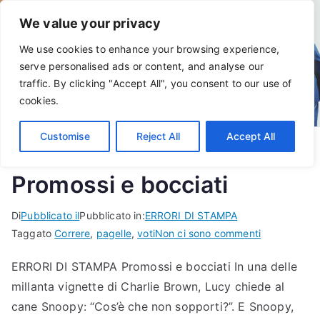
Vai
We value your privacy
al
contenuto
We use cookies to enhance your browsing experience,
serve personalised ads or content, and analyse our
traffic. By clicking "Accept All", you consent to our use of
cookies.
Customise
Reject All
Accept All
Promossi e bocciati
Di
Pubblicato il
Pubblicato in:
ERRORI DI STAMPA
per
Taggato
Correre
,
pagelle
,
voti
Non ci sono commenti
Promossi
ERRORI DI STAMPA Promossi e bocciati In una delle
e
millanta vignette di Charlie Brown, Lucy chiede al
bocciati
cane Snoopy: “Cos’è che non sopporti?”. E Snoopy,