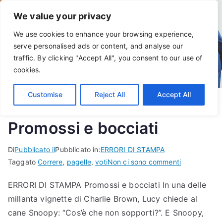
Vai
We value your privacy
al
contenuto
We use cookies to enhance your browsing experience,
serve personalised ads or content, and analyse our
traffic. By clicking "Accept All", you consent to our use of
cookies.
Customise
Reject All
Accept All
Promossi e bocciati
Di
Pubblicato il
Pubblicato in:
ERRORI DI STAMPA
per
Taggato
Correre
,
pagelle
,
voti
Non ci sono commenti
Promossi
ERRORI DI STAMPA Promossi e bocciati In una delle
e
millanta vignette di Charlie Brown, Lucy chiede al
bocciati
cane Snoopy: “Cos’è che non sopporti?”. E Snoopy,