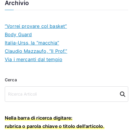
Archivio
“Vorrei provare col basket”
Body Guard
Italia-Urss, la “macchia”
Claudio Mazzaufo, “Il Prof.”
Via i mercanti dal tempio
Cerca
Cerca
Nella barra di ricerca digitare:
rubrica o parola chiave o titolo dell'articolo
.