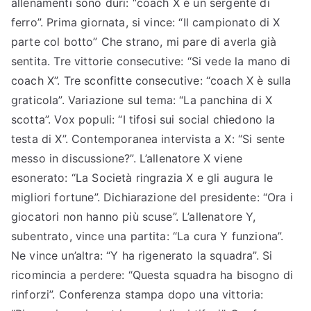
allenamenti sono duri: “coach X è un sergente di
ferro”. Prima giornata, si vince: “Il campionato di X
parte col botto” Che strano, mi pare di averla già
sentita. Tre vittorie consecutive: “Si vede la mano di
coach X”. Tre sconfitte consecutive: “coach X è sulla
graticola”. Variazione sul tema: “La panchina di X
scotta”. Vox populi: “I tifosi sui social chiedono la
testa di X”. Contemporanea intervista a X: “Si sente
messo in discussione?”. L’allenatore X viene
esonerato: “La Società ringrazia X e gli augura le
migliori fortune”. Dichiarazione del presidente: “Ora i
giocatori non hanno più scuse”. L’allenatore Y,
subentrato, vince una partita: “La cura Y funziona”.
Ne vince un’altra: “Y ha rigenerato la squadra”. Si
ricomincia a perdere: “Questa squadra ha bisogno di
rinforzi”. Conferenza stampa dopo una vittoria: