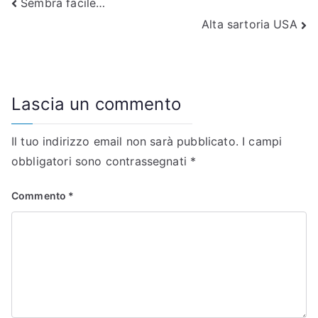
Navigazione
Sembra facile…
Alta sartoria USA
articoli
Lascia un commento
Il tuo indirizzo email non sarà pubblicato.
I campi
obbligatori sono contrassegnati
*
Commento
*