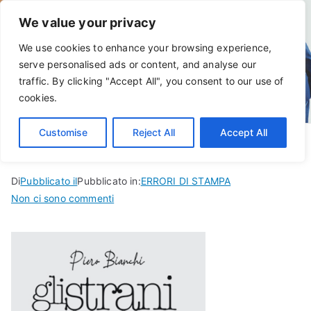
Vai
We value your privacy
al
contenuto
We use cookies to enhance your browsing experience,
serve personalised ads or content, and analyse our
traffic. By clicking "Accept All", you consent to our use of
cookies.
Customise
Reject All
Accept All
Di
Pubblicato il
Pubblicato in:
ERRORI DI STAMPA
per
Non ci sono commenti
Banali
mai